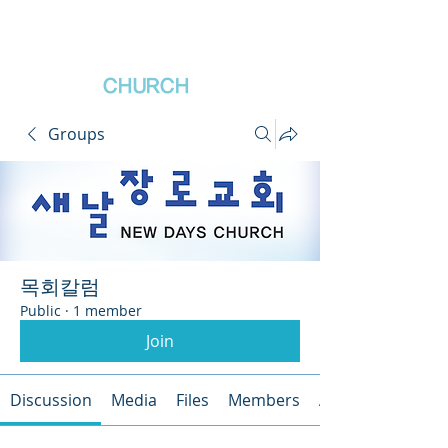
새날장로교회
NewDa
ys
CHURCH
Groups
목회칼럼
Public
·
1 member
Join
Discussion
Media
Files
Members
About