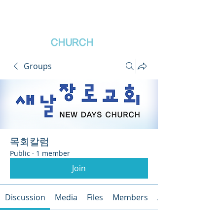
새날장로교회
NewDa
ys
CHURCH
Groups
목회칼럼
Public
·
1 member
Join
Discussion
Media
Files
Members
About