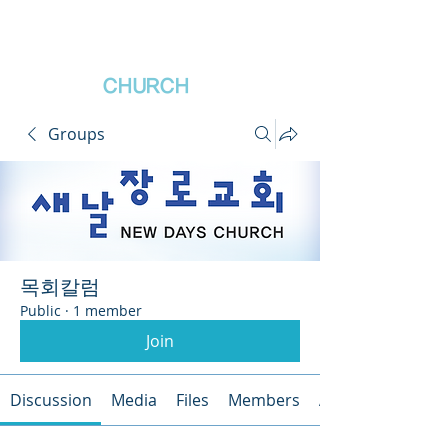
새날장로교회
NewDa
ys
CHURCH
Groups
목회칼럼
Public
·
1 member
Join
Discussion
Media
Files
Members
About