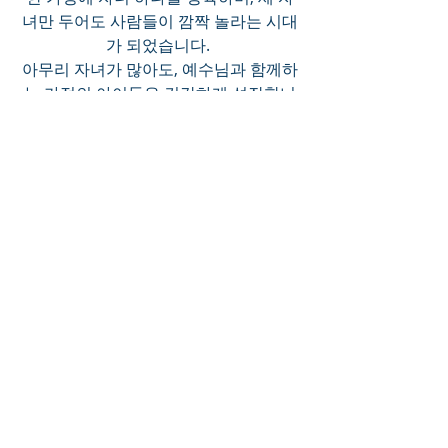
녀만 두어도 사람들이 깜짝 놀라는 시대
가 되었습니다. 
아무리 자녀가 많아도, 예수님과 함께하
는 가정의 아이들은 건강하게 성장합니
다. 
이러한 가정에서 자라나는 아이들의 운
명조차도 예수님이 책임져 주시기 때문
입니다.
그러나 한 가정에 한 명의 자녀라 할지라
도 예수님 없이 키운다면, 
부모가 아이의 운명을 전적으로 좌우하
게 됩니다. 
내 모든 삶을 예수님께 맡길 때, 내 운명
은 예수님이 책임져 주십니다.
0
0
3
Write a comment...