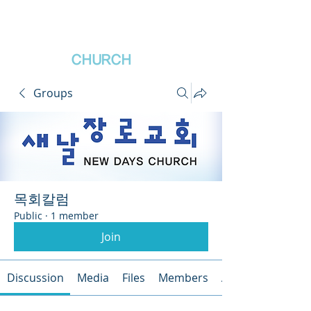
새날장로교회
NewDa
ys
CHURCH
Groups
목회칼럼
Public
·
1 member
Join
Discussion
Media
Files
Members
About