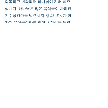
회복되고 변화되어 하나님이 기뻐 받으
십니다. 하나님은 많은 음식물이 차려진 
진수성찬만을 받으시지 않습니다. 단 한 
가지 음식물이라도 얼마나 정성을 들였
는지 보십니다. 우리들의 예배를 드시고
자 하시는 하나님께 항상 정성들인 예배
로 드리시기 바랍니다. 
0
0
5
Write a comment...
About
Welcome to the group! Connect with
other members, get updates and
share media.