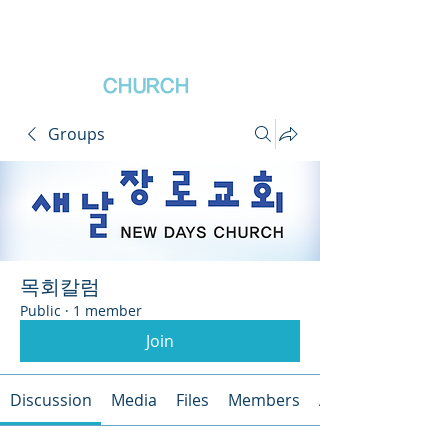
새날장로교회
NewDa
ys
CHURCH
Groups
목회칼럼
Public
·
1 member
Join
Discussion
Media
Files
Members
About