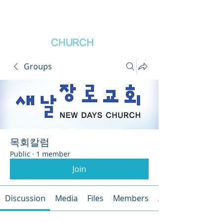
새날장로교회
NewDa
ys
CHURCH
Groups
목회칼럼
Public
·
1 member
Join
Discussion
Media
Files
Members
About