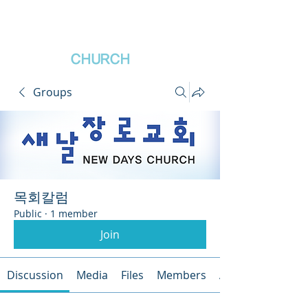
새날장로교회
NewDa
ys
CHURCH
Groups
목회칼럼
Public
·
1 member
Join
Discussion
Media
Files
Members
About