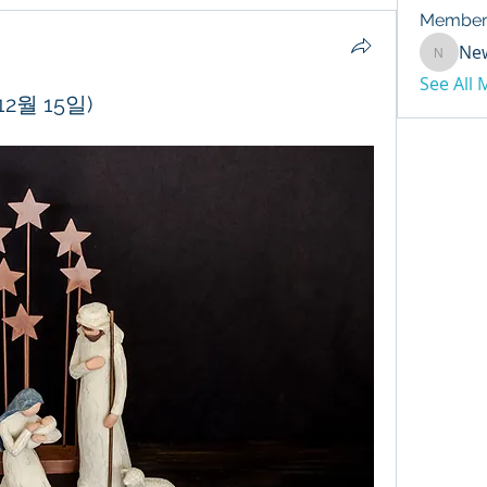
Member
Ne
NewDay
See All
2월 15일)