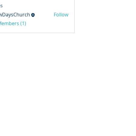
s
wDaysChurch
Follow
sChurch
 Members (1)