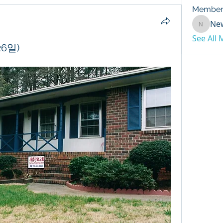
Member
Ne
NewDay
See All
6일)