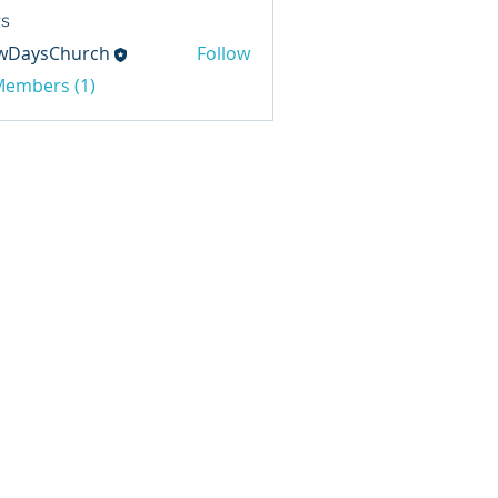
s
wDaysChurch
Follow
sChurch
 Members (1)