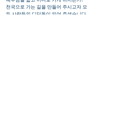
천국으로 가는 길을 만들어 주시고자 모
든 사람들의 디딤돌이 되어 주셨습니다. 
우리들도 예수님의 본을 받아서 이웃들
에게 걸림돌이 아닌 디딤돌이 되어 주시
기 바랍니다.
0
0
2
Write a comment...
About
Welcome to the group! Connect with
other members, get updates and
share media.
Members