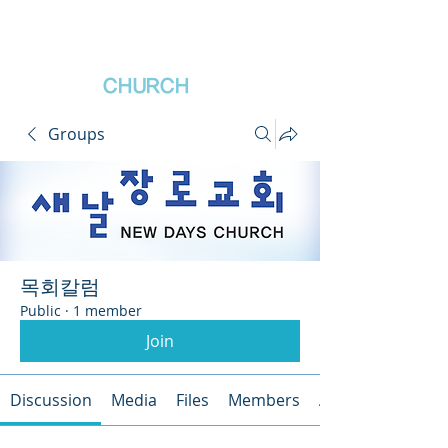
새날장로교회
NewDa
ys
CHURCH
Groups
목회칼럼
Public
·
1 member
Join
Discussion
Media
Files
Members
About