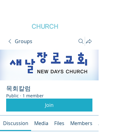
새날장로교회
NewDa
ys
CHURCH
Groups
목회칼럼
Public
·
1 member
Join
Discussion
Media
Files
Members
About