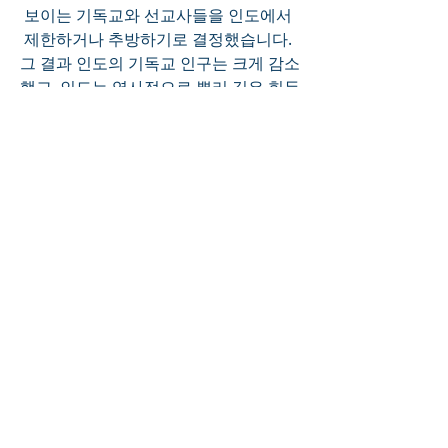
보이는 기독교와 선교사들을 인도에서 
제한하거나 추방하기로 결정했습니다. 
그 결과 인도의 기독교 인구는 크게 감소
했고, 인도는 역사적으로 뿌리 깊은 힌두
교로 돌아갔습니다.
한편, 이슬람교는 오랜 옛날부터 인도에 
존재해왔던 종교로서, 식민지 시대 이후
에도 계속 그 영향력을 유지해왔습니다.
이러한 역사적 변화 속에서 우리에게 묻
는 질문은 이것 입니다:
신은 인간을 위해서 존재하는가? 인간이 
신을 위해서 존재하는가?
답은 명확합니다. 신은 지금도 인간을 위
해 지켜보고 계시며 사랑하고 계십니다.
0
0
2
Write a comment...