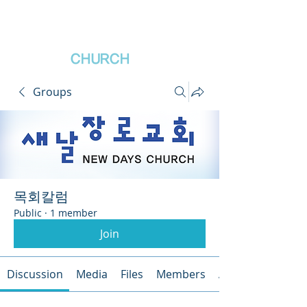
새날장로교회
NewDa
ys
CHURCH
Groups
목회칼럼
Public
·
1 member
Join
Discussion
Media
Files
Members
About