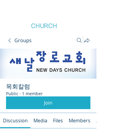
새날장로교회
NewDa
ys
CHURCH
Groups
목회칼럼
Public
·
1 member
Join
Discussion
Media
Files
Members
About