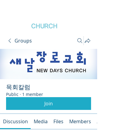
새날장로교회
NewDa
ys
CHURCH
Groups
목회칼럼
Public
·
1 member
Join
Discussion
Media
Files
Members
About