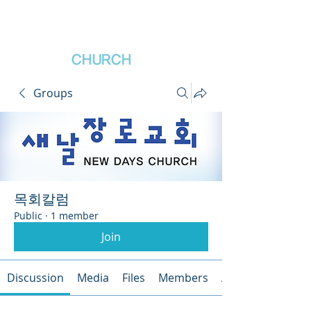
새날장로교회
NewDa
ys
CHURCH
Groups
목회칼럼
Public
·
1 member
Join
Discussion
Media
Files
Members
About