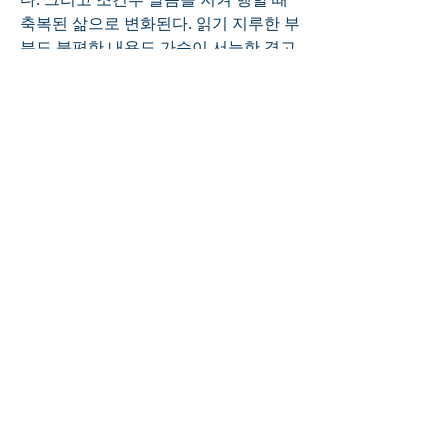
축복된 삶으로 변화된다. 읽기 지루한 부
분도 불편한 내용도 가슴이 서늘한 경고
와 저주의 말씀도 반드시 읽는 우리 모두
가 되시기 바랍니다. 
0
0
4
Escribir un comentario...
About
Welcome to the group! Connect with
other members, get updates and
share media.
Members