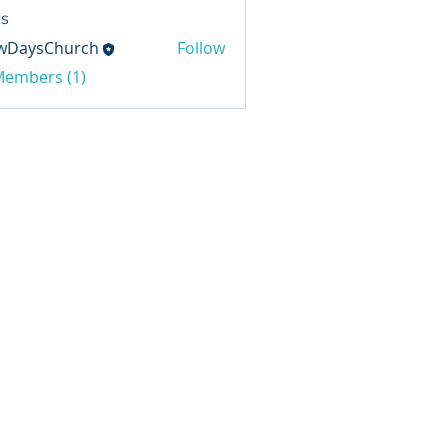
s
wDaysChurch
Follow
sChurch
 Members (1)