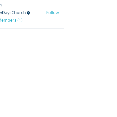
s
wDaysChurch
Follow
sChurch
 Members (1)