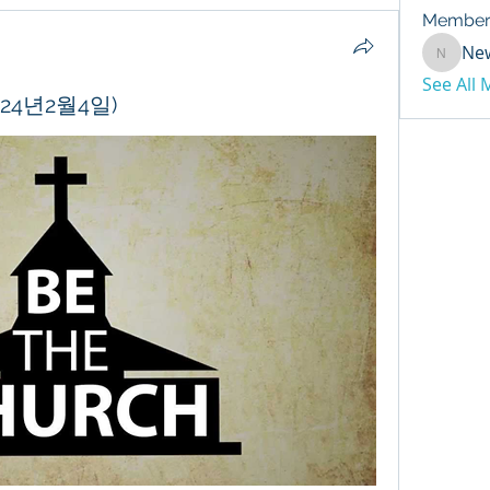
Member
Ne
NewDay
See All
24년2월4일)