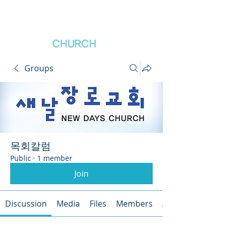
새날장로교회
NewDa
ys
CHURCH
Groups
목회칼럼
Public
·
1 member
Join
Discussion
Media
Files
Members
About