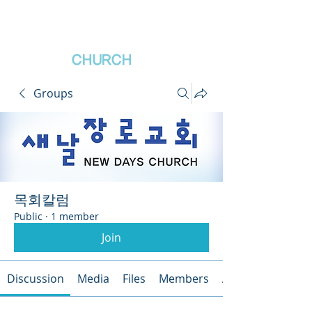
새날장로교회
NewDa
ys
CHURCH
Groups
목회칼럼
Public
·
1 member
Join
Discussion
Media
Files
Members
About