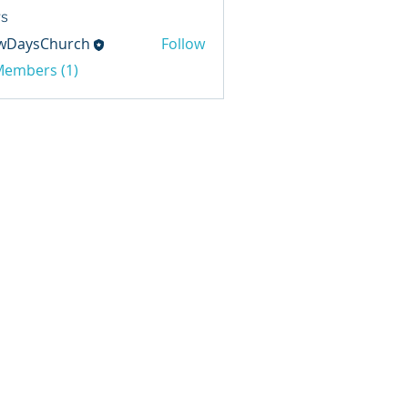
s
wDaysChurch
Follow
sChurch
 Members (1)