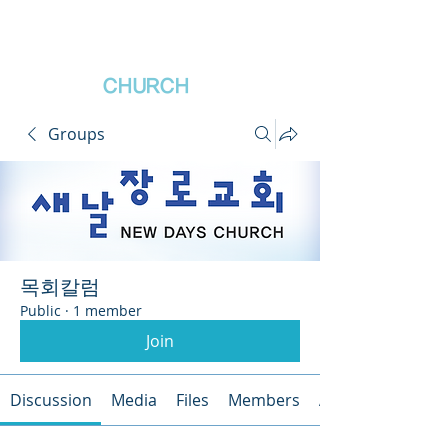
새날장로교회
NewDa
ys
CHURCH
Groups
목회칼럼
Public
·
1 member
Join
Discussion
Media
Files
Members
About