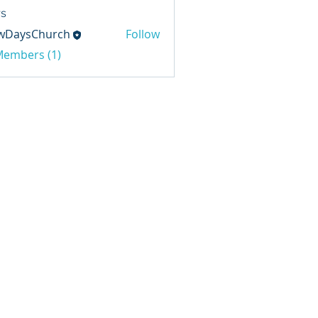
s
wDaysChurch
Follow
sChurch
 Members (1)