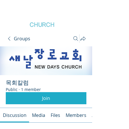
새날장로교회
NewDa
ys
CHURCH
Groups
목회칼럼
Public
·
1 member
Join
Discussion
Media
Files
Members
About