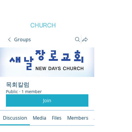
새날장로교회
NewDa
ys
CHURCH
Groups
목회칼럼
Public
·
1 member
Join
Discussion
Media
Files
Members
About