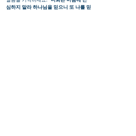
심하지 말라 하나님을 믿으니 또 나를 믿
으라” 
나와 동행하시고 나와 동거하고 
계시는 성령님은 오늘도 우리들의 길동
무가 되어주심에 감사하시기 바랍니다.
0
0
4
Write a comment...
About
Welcome to the group! Connect with
other members, get updates and
share media.
Members
NewDaysChurch
Follow
NewDaysChurch