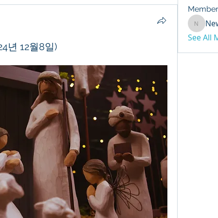
Member
Ne
NewDay
See All
4년 12월8일)