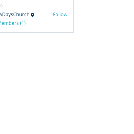
s
wDaysChurch
Follow
sChurch
 Members (1)