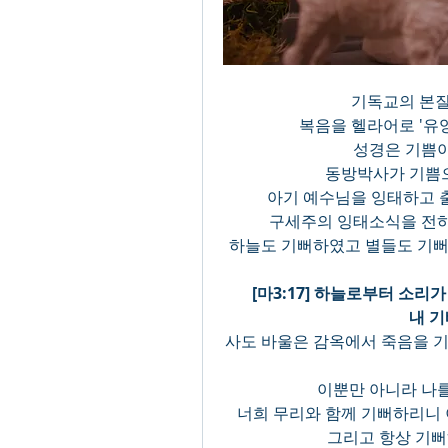
기독교의 본질
복음을 헬라어로 '유
성경은 기쁨이
동방박사가 기쁨으
아기 예수님을 잉태하고 
구세주의 잉태소식을 전하
하늘도 기뻐하였고 별들도 기
[마3:17] 하늘로부터 소리
내 기
사도 바울은 감옥에서 죽음을 
이뿐만 아니라 나
너희 무리와 함께 기뻐하리니 
그리고 항상 기뻐