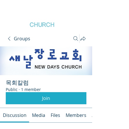
새날장로교회
NewDa
ys
CHURCH
Groups
목회칼럼
Public
·
1 member
Join
Discussion
Media
Files
Members
About