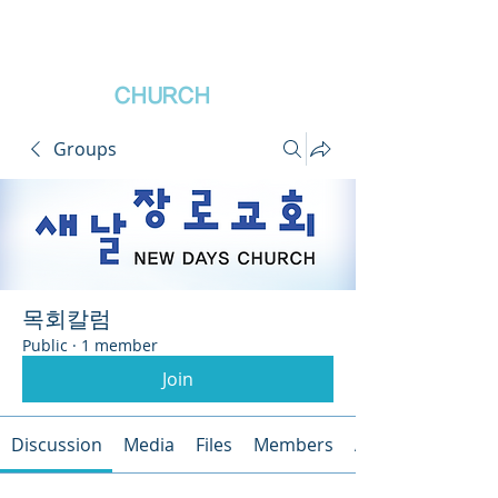
새날장로교회
NewDa
ys
CHURCH
Groups
목회칼럼
Public
·
1 member
Join
Discussion
Media
Files
Members
About