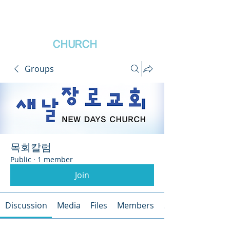
새날장로교회
NewDa
ys
CHURCH
Groups
목회칼럼
Public
·
1 member
Join
Discussion
Media
Files
Members
About