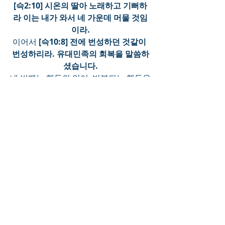
[슥2:10] 시온의 딸아 노래하고 기뻐하
라 이는 내가 와서 네 가운데 머물 것임
이라.
이어서 
[슥10:8] 전에 번성하던 것같이 
번성하리라. 유대민족의 회복을 말씀하
셨습니다.
네 번째는 행동의 언어, 반복되는 행동을 
유심히 살펴보면 행동을 통해서 전하는 
언어가 있습니다. 
감성적 언어전달에 부족한 분들이 행동
을 통해서 자신의 감정을 전달합니다. 
그렇다면 하나님의 자녀들은 어떤 행동
을 통해서 자신의 마음을 전할 수 있을
까? 
예배드리는 행동으로 내가 주님을 사랑
함을 전하고 있습니다.
이때 주님도 나를 기억하시고 나도 주님
을 기억할 때 자녀들까지도 은혜의 반석
위에 세워주십니다.