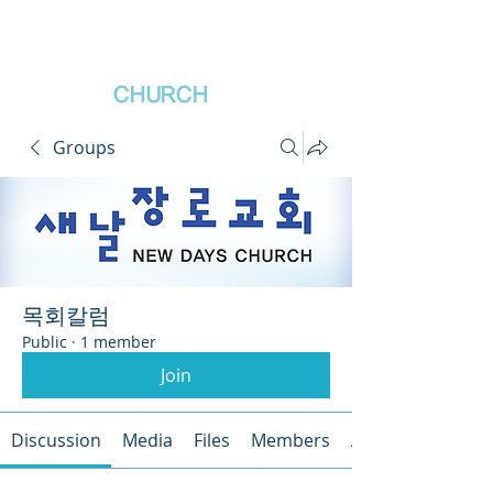
새날장로교회
NewDa
ys
CHURCH
Groups
목회칼럼
Public
·
1 member
Join
Discussion
Media
Files
Members
About