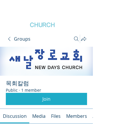
새날장로교회
NewDa
ys
CHURCH
Groups
목회칼럼
Public
·
1 member
Join
Discussion
Media
Files
Members
About