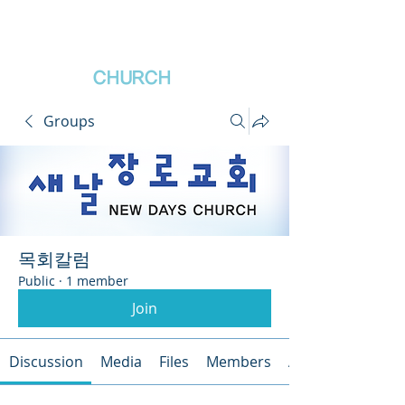
새날장로교회
NewDa
ys
CHURCH
Groups
목회칼럼
Public
·
1 member
Join
Discussion
Media
Files
Members
About