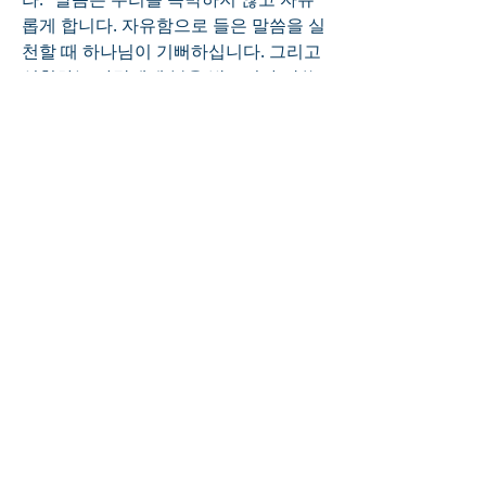
롭게 합니다. 자유함으로 들은 말씀을 실
천할 때 하나님이 기뻐하십니다. 그리고 
실천하는 사람에게 복을 받으리라 말씀
하셨습니다. 말씀을 듣고 행함으로 하나
님이 기뻐하시는 축복된 삶을 누리시기 
바랍니다. 
0
0
5
Rédigez un commentaire...
About
Welcome to the group! Connect with
other members, get updates and
share media.