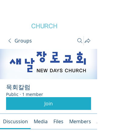
새날장로교회
NewDa
ys
CHURCH
Groups
목회칼럼
Public
·
1 member
Join
Discussion
Media
Files
Members
About