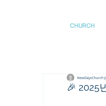
새날장로교회
NewDa
ys
CHURCH
NewDaysChurch
J
🎉 202