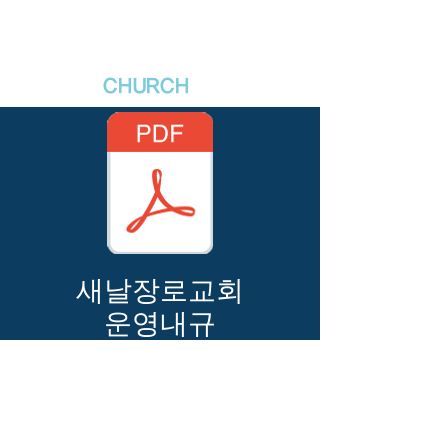
새날장로교회
NewDa
ys
CHURCH
새날장로교회
​운영내규