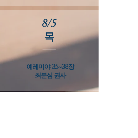
8/5
​목
예레미야 35~38장
​최분심 권사
8/6
​금