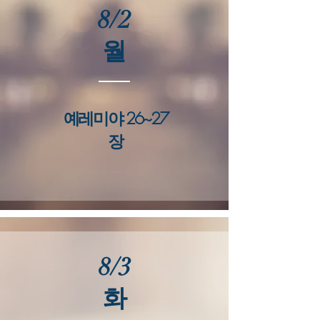
8/2
​월
예레미야 26~27
장
8/3
​화