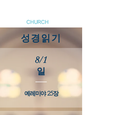
새날장로교회
NewDa
ys
CHURCH
​성경읽기
8/1
​일
​예레미야 25장