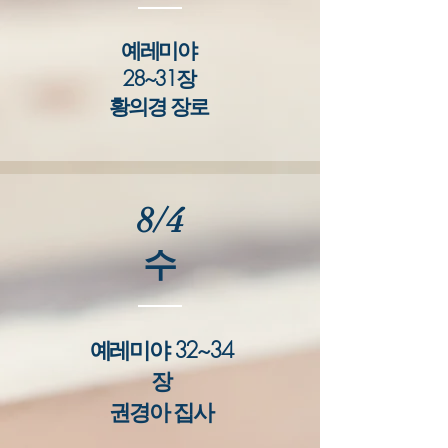
예레미야
28~31장
​황의경 장로
8/4
​수
예레미야 32~34
장
​권경아 집사