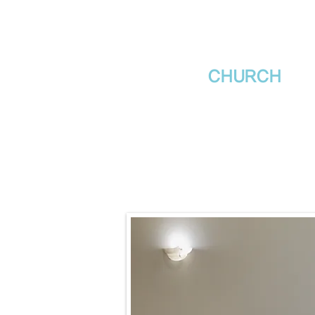
새날장로교회
NewDa
ys
CHURCH