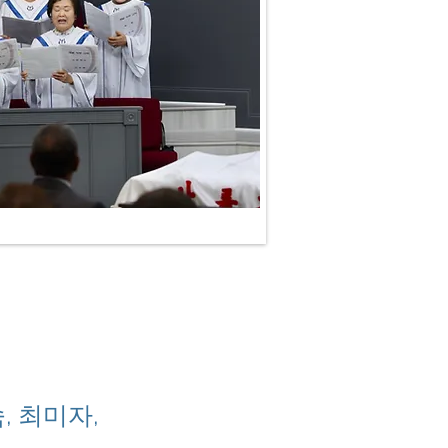
숙, 최미자
,