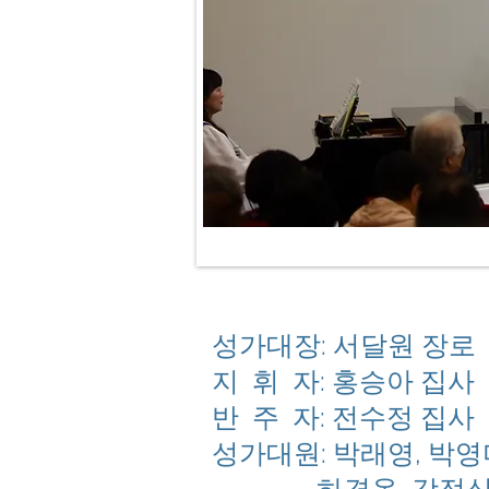
성가대장: 서달원 장로
지 휘 자: 홍승아 집사
반 주 자: 전수정 집사
성가대원: 박래영
, 박