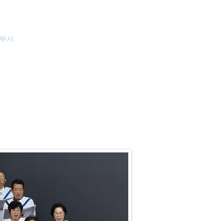
부서
새날소식
온라인 헌금