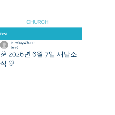
새날장로교회
NewDa
ys
CHURCH
Post
NewDaysChurch
Jun 6
🎉 2026년 6월 7일 새날소
식 🎊