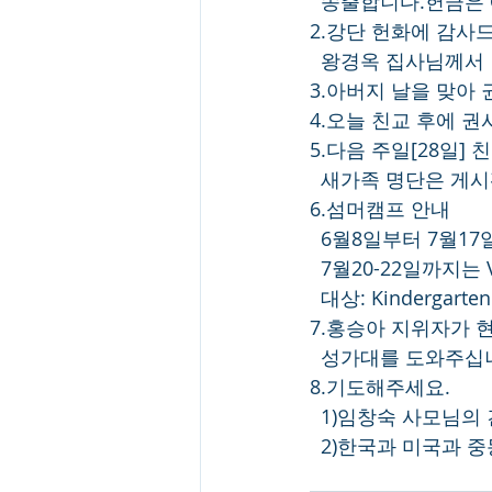
  송출합니다.헌금은
2.강단 헌화에 감사
  왕경옥 집사님께서
3.아버지 날을 맞아
4.오늘 친교 후에 
5.다음 주일[28일]
  새가족 명단은 게
6.섬머캠프 안내
  6월8일부터 7월
  7월20-22일까지는
  대상: Kindergar
7.홍승아 지위자가 
  성가대를 도와주십
8.기도해주세요.
  1)임창숙 사모님의
  2)한국과 미국과