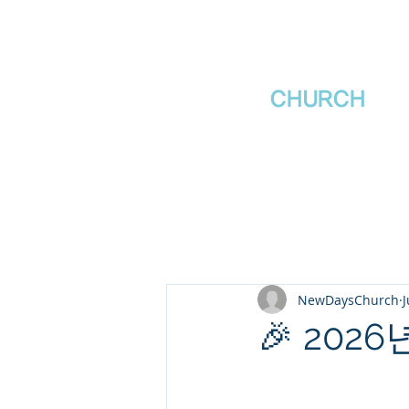
새날장로교회
NewDa
ys
CHURCH
NewDaysChurch
J
🎉 202