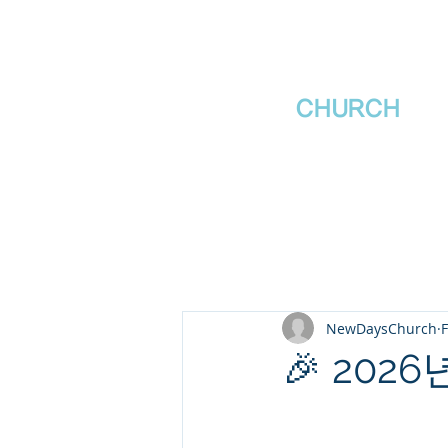
새날장로교회
NewDa
ys
CHURCH
NewDaysChurch
🎉 202