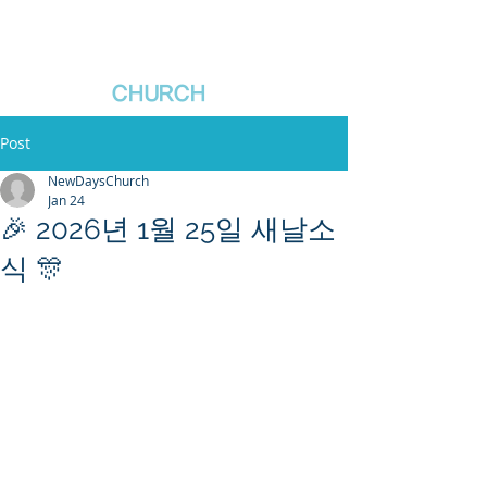
새날장로교회
NewDa
ys
CHURCH
Post
NewDaysChurch
Jan 24
🎉 2026년 1월 25일 새날소
식 🎊