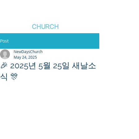
새날장로교회
NewDa
ys
CHURCH
Post
NewDaysChurch
May 24, 2025
🎉 2025년 5월 25일 새날소
식 🎊