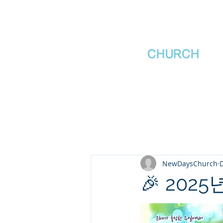
새날장로교회
NewDa
ys
CHURCH
NewDaysChurch
D
🎉 202