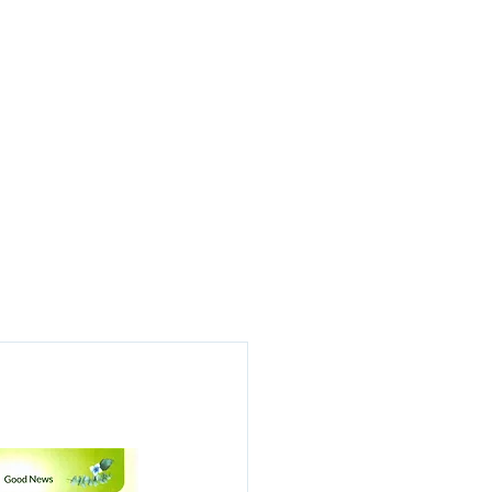
부서
새날소식
온라인 헌금