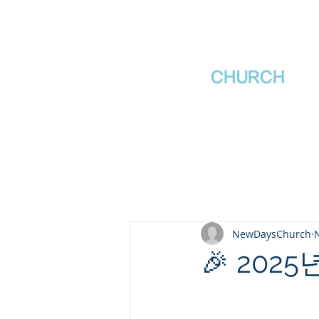
새날장로교회
NewDa
ys
CHURCH
NewDaysChurch
N
🎉 202