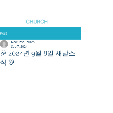
새날장로교회
NewDa
ys
CHURCH
Post
NewDaysChurch
Sep 7, 2024
🎉 2024년 9월 8일 새날소
식 🎊