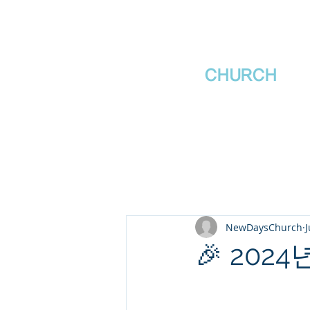
새날장로교회
NewDa
ys
CHURCH
NewDaysChurch
J
🎉 202