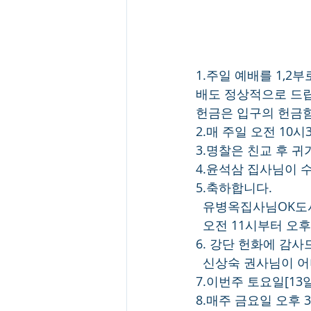
1.주일 예배를 1,
배도 정상적으로 드립
헌금은 입구의 헌금
2.매 주일 오전 10
3.명찰은 친교 후 
4.윤석삼 집사님이 수
5.축하합니다.
  유병옥집사님OK도시
  오전 11시부터 오
6. 강단 헌화에 감사
  신상숙 권사님이 
7.이번주 토요일[13
8.매주 금요일 오후