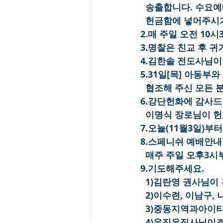
  송출합니다. 수요
  헌금함에 넣어주시
2.매 주일 오전 10
3.명찰은 친교 후 
4.김한솔 전도사님이 
5.31일[목] 아동부
  협조해 주신 모든
6.강단헌화에 감사드
  이명식 장로님이 
7.오늘(11월3일)
8.스페니쉬 예배안내
  매주 주일 오후3
9.기도해주세요.
  1)김란영 권사님
  2)이수련, 이남구
  3)중동지역과아
  4)유진유집사님이