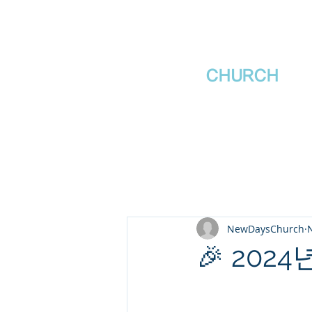
새날장로교회
NewDa
ys
CHURCH
NewDaysChurch
N
🎉 202