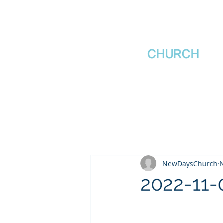
새날장로교회
NewDa
ys
CHURCH
NewDaysChurch
N
2022-1