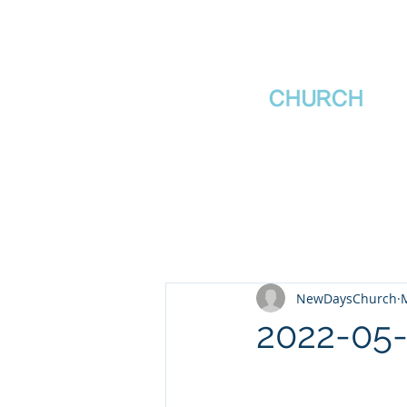
새날장로교회
NewDa
ys
CHURCH
NewDaysChurch
2022-0