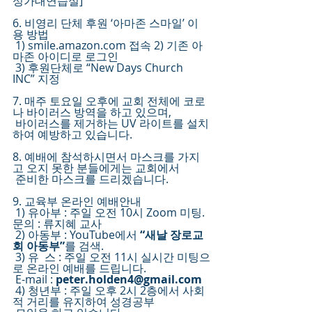
성가대연습실]
6. 비영리 단체 후원 ‘아마존 스마일’ 이
용 방법
 1) smile.amazon.com 접속 2) 기존 아
마존 아이디로 로그인 
 3) 후원단체로 “New Days Church 
INC” 지정 
7. 매주 토요일 오후에 교회 전체에 코로
나 바이러스 방역을 하고 있으며,
 바이러스를 제거하는 UV 라이트를 설치
하여 예방하고 있습니다. 
8. 예배에 참석하시면서 마스크를 가지
고 오지 못한 분들에게는 교회에서
 준비한 마스크를 드리겠습니다.
9. 교육부 온라인 예배안내
 1) 유아부 : 주일 오전 10시 Zoom 미팅. 
문의 : 류지혜 교사
 2) 아동부 : YouTube에서 
“새날 장로교
회 아동부”
를 검색.
 3) 유  스 : 주일 오전 11시 실시간 미팅으
로 온라인 예배를 드립니다.
 E-mail : 
peter.holden4@gmail.com
 4) 청년부 : 주일 오후 2시 2층에서 사회
적 거리를 유지하여 성경공부