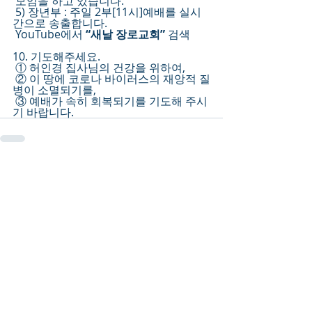
 모임을 하고 있습니다.
 5) 장년부 : 주일 2부[11시]예배를 실시
간으로 송출합니다.
 YouTube에서 
“새날 장로교회” 
검색
10. 기도해주세요.
 ① 허인경 집사님의 건강을 위하여,
 ② 이 땅에 코로나 바이러스의 재앙적 질
병이 소멸되기를,
 ③ 예배가 속히 회복되기를 기도해 주시
기 바랍니다.
Recent Posts
See All