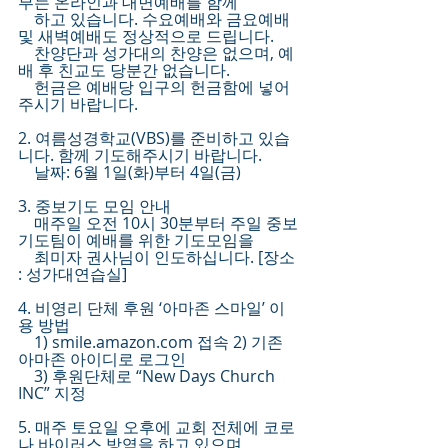
부는 온라인과 대면예배를 함께 
    하고 있습니다. 수요예배와 금요예배 
및 새벽예배도 정상적으로 드립니다.
    찬양단과 성가대의 찬양은 없으며, 예
배 후 친교도 당분간 없습니다.
    헌금은 예배당 입구의 헌금함에 넣어
주시기 바랍니다.
2. 여름성경학교(VBS)를 준비하고 있습
니다. 함께 기도해주시기 바랍니다. 
    날짜: 6월 1일(화)부터 4일(금)
3. 중보기도 모임 안내
    매주일 오전 10시 30분부터 주일 중보 
기도팀이 예배를 위한 기도모임을 
    최미자 권사님이 인도하십니다. [장소 
: 성가대연습실]
4. 비영리 단체 후원 ‘아마존 스마일’ 이
용 방법
    1) smile.amazon.com 접속 2) 기존 
아마존 아이디로 로그인 
    3) 후원단체로 “New Days Church 
INC” 지정 
5. 매주 토요일 오후에 교회 전체에 코로
나 바이러스 방역을 하고 있으며,